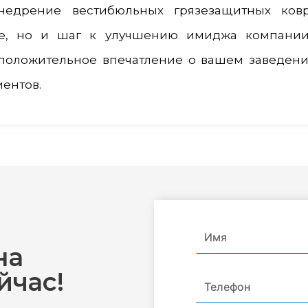
внедрение вестибюльных грязезащитных ков
е, но и шаг к улучшению имиджа компании
 положительное впечатление о вашем заведен
иентов.
на
йчас!