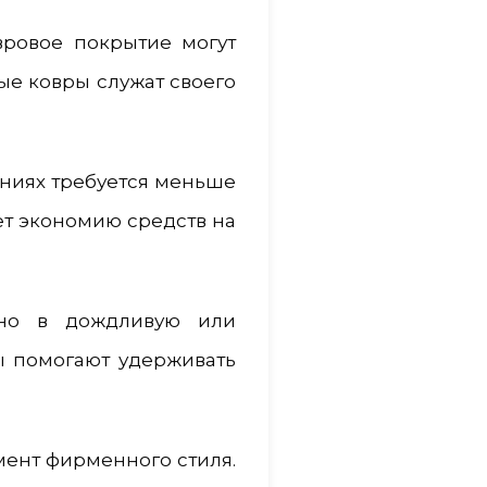
вровое покрытие могут
ые ковры служат своего
ениях требуется меньше
ет экономию средств на
нно в дождливую или
ы помогают удерживать
мент фирменного стиля.