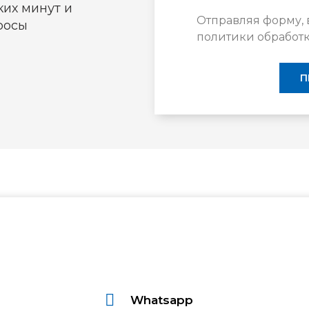
их минут и
Отправляя форму, 
росы
политики обработ
П
Whatsapp