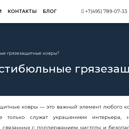
И
КОНТАКТЫ
БЛОГ
+7(495) 789-07-33
ые грязезащитные ковры?
стибюльные грязеза
щитные ковры — это важный элемент любого к
не только служат украшением интерьера,
 связанных с поддержанием чистоты и безопас