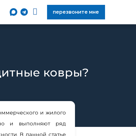
перезвоните мне
щитные ковры?
оммерческого и жилого
 но и выполняют ряд
ности. В данной статье