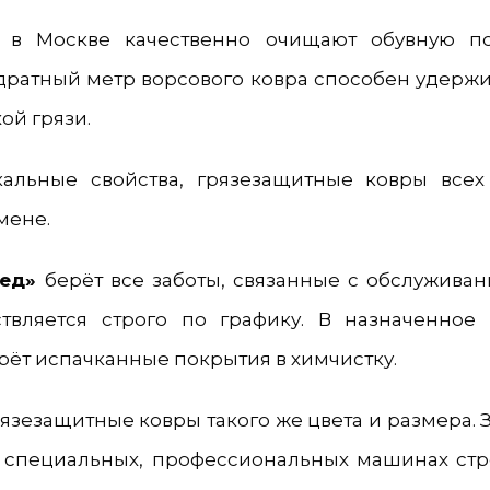
 в Москве качественно очищают обувную п
дратный метр ворсового ковра способен удержив
хой грязи.
кальные свойства, грязезащитные ковры всех
мене.
лед»
берёт все заботы, связанные с обслуживан
ствляется строго по графику. В назначенное
рёт испачканные покрытия в химчистку.
рязезащитные ковры такого же цвета и размера.
и специальных, профессиональных машинах стро