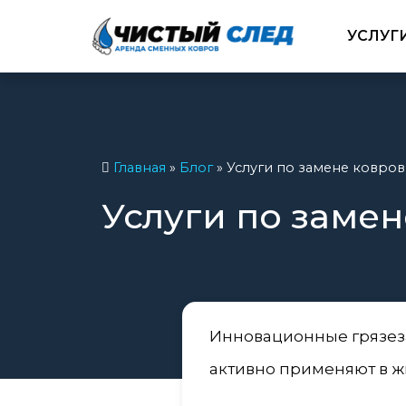
УСЛУГ
Главная
»
Блог
»
Услуги по замене ковро
Услуги по заме
Инновационные грязез
активно применяют в ж