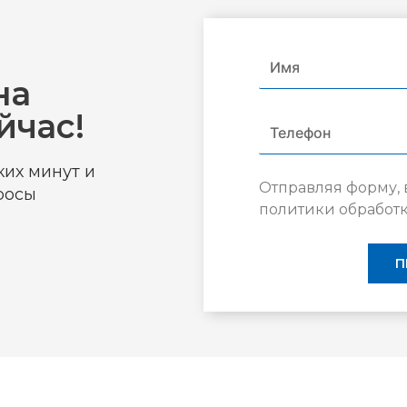
на
йчас!
их минут и
Отправляя форму, 
росы
политики обработ
П