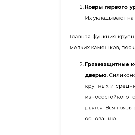
Ковры первого у
Их укладывают на 
Главная функция круп
мелких камешков, песка
Грязезащитные к
дверью.
Силиконо
крупных и средни
износостойкого 
рвутся. Вся грязь
основанию.